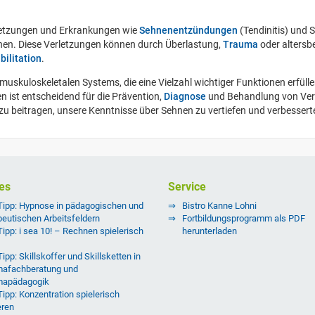
etzungen und Erkrankungen wie
Sehnenentzündungen
(Tendinitis) und 
nen. Diese Verletzungen können durch Überlastung,
Trauma
oder altersb
bilitation
.
muskuloskeletalen Systems, die eine Vielzahl wichtiger Funktionen erfül
 ist entscheidend für die Prävention,
Diagnose
und Behandlung von Verl
zu beitragen, unsere Kenntnisse über Sehnen zu vertiefen und verbesser
es
Service
Tipp: Hypnose in pädagogischen und
Bistro Kanne Lohni
peutischen Arbeitsfeldern
Fortbildungsprogramm als PDF
Tipp: i sea 10! – Rechnen spielerisch
herunterladen
ipp: Skillskoffer und Skillsketten in
afachberatung und
mapädagogik
Tipp: Konzentration spielerisch
eren