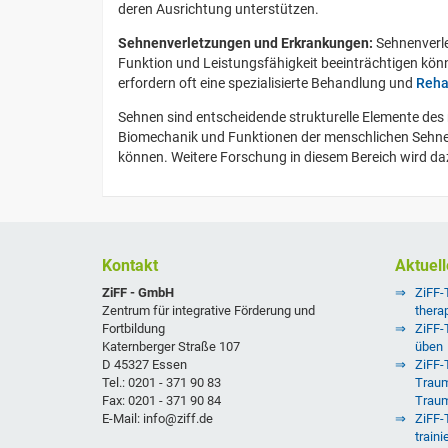
deren Ausrichtung unterstützen.
Sehnenverletzungen und Erkrankungen:
Sehnenverl
Funktion und Leistungsfähigkeit beeinträchtigen kön
erfordern oft eine spezialisierte Behandlung und
Reha
Sehnen sind entscheidende strukturelle Elemente des 
Biomechanik und Funktionen der menschlichen Sehnen
können. Weitere Forschung in diesem Bereich wird da
Kontakt
Aktuell
ZiFF - GmbH
ZiFF-
Zentrum für integrative Förderung und
thera
Fortbildung
ZiFF-
Katernberger Straße 107
üben
D 45327 Essen
ZiFF-T
Tel.: 0201 - 371 90 83
Traum
Fax: 0201 - 371 90 84
Trau
E-Mail: info@ziff.de
ZiFF-
traini