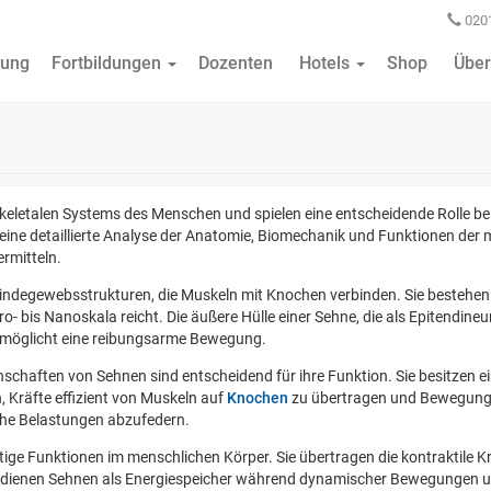
0201
ung
Fortbildungen
Dozenten
Hotels
Shop
Über
oskeletalen Systems des Menschen und spielen eine entscheidende Rolle 
eine detaillierte Analyse der Anatomie, Biomechanik und Funktionen de
ermitteln.
Bindegewebsstrukturen, die Muskeln mit Knochen verbinden. Sie bestehen 
o- bis Nanoskala reicht. Die äußere Hülle einer Sehne, die als Epitendineu
rmöglicht eine reibungsarme Bewegung.
chaften von Sehnen sind entscheidend für ihre Funktion. Sie besitzen ei
, Kräfte effizient von Muskeln auf
Knochen
zu übertragen und Bewegungen
che Belastungen abzufedern.
e Funktionen im menschlichen Körper. Sie übertragen die kontraktile Kra
 dienen Sehnen als Energiespeicher während dynamischer Bewegungen und 