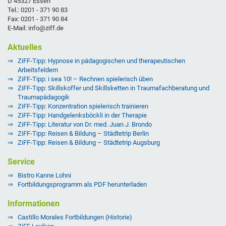
D 45327 Essen
Tel.: 0201 - 371 90 83
Fax: 0201 - 371 90 84
E-Mail: info@ziff.de
Aktuelles
ZiFF-Tipp: Hypnose in pädagogischen und therapeutischen
Arbeitsfeldern
ZiFF-Tipp: i sea 10! – Rechnen spielerisch üben
ZiFF-Tipp: Skillskoffer und Skillsketten in Traumafachberatung und
Traumapädagogik
ZiFF-Tipp: Konzentration spielerisch trainieren
ZiFF-Tipp: Handgelenksböckli in der Therapie
ZiFF-Tipp: Literatur von Dr. med. Juan J. Brondo
ZiFF-Tipp: Reisen & Bildung – Städtetrip Berlin
ZiFF-Tipp: Reisen & Bildung – Städtetrip Augsburg
Service
Bistro Kanne Lohni
Fortbildungsprogramm als PDF herunterladen
Informationen
Castillo Morales Fortbildungen (Historie)