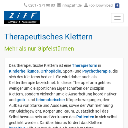
0201 - 371 90 83
info@ziff.de
Fobi Download
Toggl
navig
Therapeutisches Klettern
Mehr als nur Gipfelstürmen
Das therapeutische Klettern ist eine
Therapieform
in
Kinderheilkunde
,
Orthopädie
, Sport- und
Psychotherapie
, die
sich des Kletterns bedient. Sie wird daher auch als
Klettertherapie bezeichnet. In dieser Therapieform geht es
weniger um die sportlichen Eigenschaften der Disziplin
Klettern, sondern vielmehr um die Ausarbeitung koordinativer
und
grob
– und
feinmotorischer
Körperbewegungen, dem
Aufbau von Stärke und Ausdauer, sowie der Wahrnehmung
von Gleichgewicht, Körper und Raum. Zusätzlich soll das
Selbstbewusstsein und Vertrauen des
Patienten
in sich selbst
gestärkt werden. Darüber hinaus fördert das Klettern