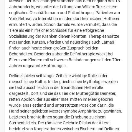
Mensch-Tier-Beziehungen stammen aus dem England des 18.
Jahrhunderts, wo unter der Leitung von William Tuke, einem
englischen Geschäftsmann und Philanthropen, Patienten am
York Retreat zu Interaktion mit den dort heimischen Hoftieren
ermuntert wurden. Schon damals wurde vermutet, dass die
Tiere als ein hilfreicher Schlüssel für eine erfolgreiche
Sozialisierung der Kranken dienen könnten. Therapieansätze
mit Hunden, Katzen, Pferden und neuerdings auch Lamas
finden auch heute einen großen Zuspruch bei den
Behandelten. Besonders aber die Delfintherapie weckt bei
Eltern von Kindern mit schweren Behinderungen seit den 70er
Jahren ungeahnte Hoffnungen.
Delfine spielen seit langer Zeit eine wichtige Rolle in der
menschlichen Kultur. In der griechischen Mythologie werden
sie fast ausschließlich in der freundlichen Helferrolle
dargestellt. Dort sind sie das Tier der Muttergöttin Demeter,
retten Apollon, der aus einer Insel mitten im Meer geboren
wurde, ans Festland und unterstützen Poseidon darin, die
Hand seiner geliebten Meeresnymphe Amphitrite zu gewinnen.
Letzteres brachte ihnen sogar die Erhebung zu einem
Sternenbild ein. Der römische Gelehrte Plinius der Ältere
berichtet von Kooperationen zwischen Fischern und Delfinen