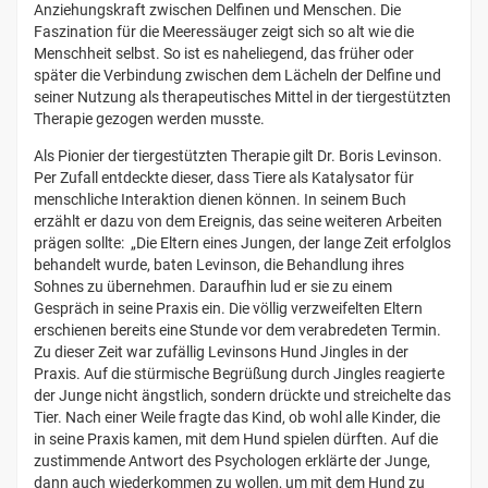
Anziehungskraft zwischen Delfinen und Menschen. Die
Faszination für die Meeressäuger zeigt sich so alt wie die
Menschheit selbst. So ist es naheliegend, das früher oder
später die Verbindung zwischen dem Lächeln der Delfine und
seiner Nutzung als therapeutisches Mittel in der tiergestützten
Therapie gezogen werden musste.
Als Pionier der tiergestützten Therapie gilt Dr. Boris Levinson.
Per Zufall entdeckte dieser, dass Tiere als Katalysator für
menschliche Interaktion dienen können. In seinem Buch
erzählt er dazu von dem Ereignis, das seine weiteren Arbeiten
prägen sollte: „Die Eltern eines Jungen, der lange Zeit erfolglos
behandelt wurde, baten Levinson, die Behandlung ihres
Sohnes zu übernehmen. Daraufhin lud er sie zu einem
Gespräch in seine Praxis ein. Die völlig verzweifelten Eltern
erschienen bereits eine Stunde vor dem verabredeten Termin.
Zu dieser Zeit war zufällig Levinsons Hund Jingles in der
Praxis. Auf die stürmische Begrüßung durch Jingles reagierte
der Junge nicht ängstlich, sondern drückte und streichelte das
Tier. Nach einer Weile fragte das Kind, ob wohl alle Kinder, die
in seine Praxis kamen, mit dem Hund spielen dürften. Auf die
zustimmende Antwort des Psychologen erklärte der Junge,
dann auch wiederkommen zu wollen, um mit dem Hund zu