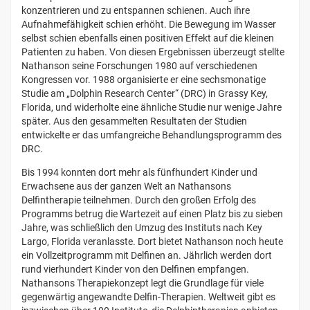
konzentrieren und zu entspannen schienen. Auch ihre
Aufnahmefähigkeit schien erhöht. Die Bewegung im Wasser
selbst schien ebenfalls einen positiven Effekt auf die kleinen
Patienten zu haben. Von diesen Ergebnissen überzeugt stellte
Nathanson seine Forschungen 1980 auf verschiedenen
Kongressen vor. 1988 organisierte er eine sechsmonatige
Studie am „Dolphin Research Center“ (DRC) in Grassy Key,
Florida, und widerholte eine ähnliche Studie nur wenige Jahre
später. Aus den gesammelten Resultaten der Studien
entwickelte er das umfangreiche Behandlungsprogramm des
DRC.
Bis 1994 konnten dort mehr als fünfhundert Kinder und
Erwachsene aus der ganzen Welt an Nathansons
Delfintherapie teilnehmen. Durch den großen Erfolg des
Programms betrug die Wartezeit auf einen Platz bis zu sieben
Jahre, was schließlich den Umzug des Instituts nach Key
Largo, Florida veranlasste. Dort bietet Nathanson noch heute
ein Vollzeitprogramm mit Delfinen an. Jährlich werden dort
rund vierhundert Kinder von den Delfinen empfangen.
Nathansons Therapiekonzept legt die Grundlage für viele
gegenwärtig angewandte Delfin-Therapien. Weltweit gibt es