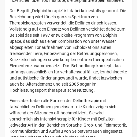
inzwischen über 100 Institute, die Delphintherapien anbieten.
Der Begriff „Delphintherapie“ ist dabei keinesfalls genormt. Die
Bezeichnung wird für ein ganzes Spektrum von
Therapiekonzepten verwendet, die Delfinen einschliessen.
Vollständig auf den Einsatz von Delfinen verzichtet dabei zum
Beispiel das seit 1997 entwickelte Programm von Dolphin
Space, das sich aus einer Kombination von unter Wasser
abgespielten Tonaufnahmen von Echolokationslauten
freilebender Tiere, Einbeziehung der Betreuungspersonen,
Kurzzeitschulungen sowie komplementären therapeutischen
Elementen zusammensetzt. Das Behandlungskonzept, das
anfangs ausschließlich für verhaltensauffällige, lernbehinderte
und autistische Kinder angewandt wurde, findet inzwischen
auch bei Altersdemenz und seit 2005 sogar im
Hochleistungssport therapeutische Nutzung.
Eines aber haben alle Formen der Delfintherapie mit
tatsächlichen Delfinen gemeinsam: die Kinder zeigen sich
während der Sitzungen oft hochmotiviert. Sie wird
vornehmlich als Intensivtherapie für Kinder mit Defiziten
jedweder Art in den Bereichen Sprache, Grob- und Feinmotorik,
Kommunikation und Aufbau von Selbstvertrauen eingesetzt,