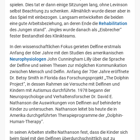
spielen. Dies tat er dann einige Sitzungen lang, ohne Levinson
selbst Beachtung zu schenken. Allmählich wurde dieser aber in
das Spiel mit einbezogen. Langsam entwickelten die beiden
eine gute Arbeitsbeziehung, an deren Ende die
Rehabilitation
des Jungen stand“. Jingles wurde danach als „Eisbrecher“
fester Bestandteil des Klinikteams.
In den wissenschaftlichen Fokus gerieten Delfine erstmals
Anfang der 60er Jahre mit den Studien des amerikanischen
Neurophysiologen
John Cunningham Lilly über die Sprache
der Delfine und seinen Thesen zur möglichen Kommunikation
zwischen Mensch und Delfin. Anfang der 70er Jahre eröffnete
Dr. Betsy Smith in Florida das Forschungsprojekt „The Dolphin
Project“, in dessen Rahmen sie Versuche mit Delfinen und
Kindern mit Autismus durchführte. 1978 begann der
Neuropsychologe und Verhaltensforscher Dr. David E.
Nathanson die Auswirkungen von Delfinen auf behinderte
Kinder zu untersuchen. Nathanson leitet bis heute die in
Amerika durchgeführten Therapieprogramme der „Dolphin-
Human-Therapy“.
In seinen Arbeiten stellte Nathanson fest, dass die Kinder sich
beim Spiel mit den Delfinen überdurchschnittlich gut zu