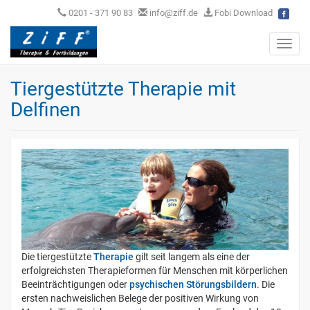
0201 - 371 90 83
info@ziff.de
Fobi Download
Toggl
navig
Tiergestützte Therapie mit
Delfinen
Die tiergestützte
Therapie
gilt seit langem als eine der
erfolgreichsten Therapieformen für Menschen mit körperlichen
Beeinträchtigungen oder
psychischen Störungsbildern
. Die
ersten nachweislichen Belege der positiven Wirkung von