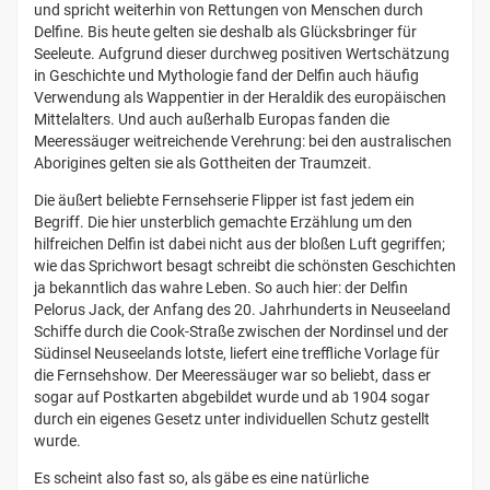
und spricht weiterhin von Rettungen von Menschen durch
Delfine. Bis heute gelten sie deshalb als Glücksbringer für
Seeleute. Aufgrund dieser durchweg positiven Wertschätzung
in Geschichte und Mythologie fand der Delfin auch häufig
Verwendung als Wappentier in der Heraldik des europäischen
Mittelalters. Und auch außerhalb Europas fanden die
Meeressäuger weitreichende Verehrung: bei den australischen
Aborigines gelten sie als Gottheiten der Traumzeit.
Die äußert beliebte Fernsehserie Flipper ist fast jedem ein
Begriff. Die hier unsterblich gemachte Erzählung um den
hilfreichen Delfin ist dabei nicht aus der bloßen Luft gegriffen;
wie das Sprichwort besagt schreibt die schönsten Geschichten
ja bekanntlich das wahre Leben. So auch hier: der Delfin
Pelorus Jack, der Anfang des 20. Jahrhunderts in Neuseeland
Schiffe durch die Cook-Straße zwischen der Nordinsel und der
Südinsel Neuseelands lotste, liefert eine treffliche Vorlage für
die Fernsehshow. Der Meeressäuger war so beliebt, dass er
sogar auf Postkarten abgebildet wurde und ab 1904 sogar
durch ein eigenes Gesetz unter individuellen Schutz gestellt
wurde.
Es scheint also fast so, als gäbe es eine natürliche