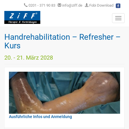
0201 - 371 90 83
info@ziff.de
Fobi Download
Toggl
navig
Handrehabilitation – Refresher –
Kurs
20. - 21. März 2028
Ausführliche Infos und Anmeldung