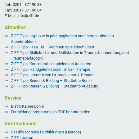
Tel.: 0201 - 371 90 83
Fax: 0201 - 371 90 84
E-Mail: info@ziff.de
Aktuelles
ZiFF-Tipp: Hypnose in pädagogischen und therapeutischen
Arbeitsfeldern
ZiFF-Tipp: i sea 10! – Rechnen spielerisch üben
ZiFF-Tipp: Skillskoffer und Skillsketten in Traumafachberatung und
Traumapädagogik
ZiFF-Tipp: Konzentration spielerisch trainieren
ZiFF-Tipp: Handgelenksböckli in der Therapie
ZiFF-Tipp: Literatur von Dr. med. Juan J. Brondo
ZiFF-Tipp: Reisen & Bildung – Städtetrip Berlin
ZiFF-Tipp: Reisen & Bildung – Städtetrip Augsburg
Service
Bistro Kanne Lohni
Fortbildungsprogramm als PDF herunterladen
Informationen
Castillo Morales Fortbildungen (Historie)
ZiFF Lexikon